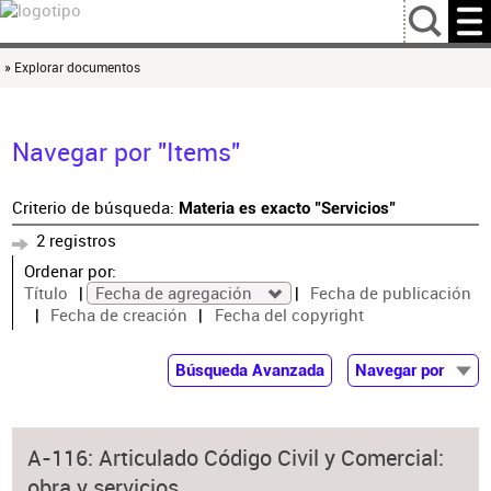
…
» Explorar documentos
Navegar por "Items"
Criterio de búsqueda:
Materia es exacto "Servicios"
2 registros
Ordenar por:
Título
Fecha de agregación
Fecha de publicación
Fecha de creación
Fecha del copyright
Búsqueda Avanzada
Navegar por
Documentos
Autor
A-116: Articulado Código Civil y Comercial:
Colaborador
obra y servicios