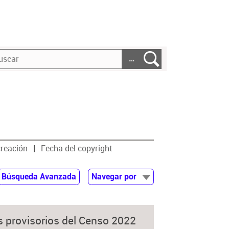
…
creación
Fecha del copyright
Búsqueda Avanzada
Navegar por
Documentos
Autor
s provisorios del Censo 2022
Colaborador