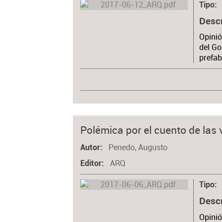
Tipo
Desc
Opinió
del Go
prefab
Polémica por el cuento de las
Penedo, Augusto
Autor
ARQ
Editor
Tipo
Desc
Opinió