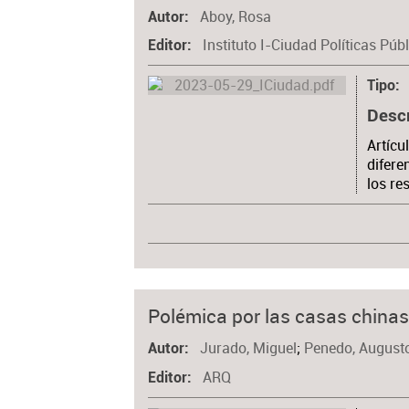
Aboy, Rosa
Autor
Instituto I-Ciudad Políticas Pú
Editor
Tipo
Desc
Artícu
difere
los re
Polémica por las casas chinas
Jurado, Miguel
;
Penedo, August
Autor
ARQ
Editor