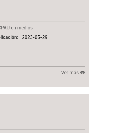
Materia
CPAU en medios
2023-05-29
licación
Ver más