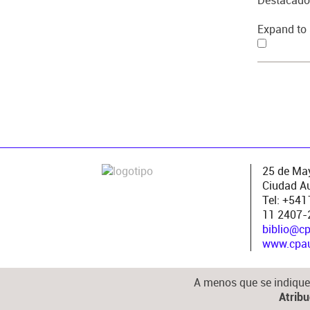
Destacado
Expand to 
25 de May
Ciudad A
Tel: +54
11 2407-
biblio@c
www.cpau.
A menos que se indique 
Atrib