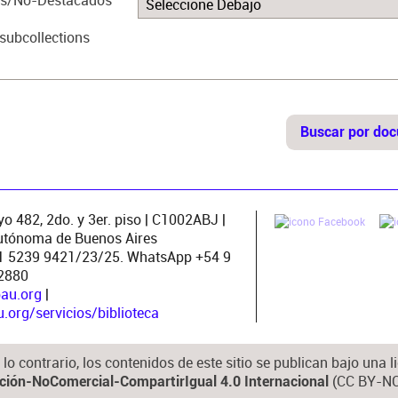
s/No-Destacados
subcollections
o 482, 2do. y 3er. piso | C1002ABJ |
utónoma de Buenos Aires
11 5239 9421/23/25. WhatsApp +54 9
2880
pau.org
|
org/servicios/biblioteca
lo contrario, los contenidos de este sitio se publican bajo una
(CC BY-NC
ución-NoComercial-CompartirIgual 4.0 Internacional