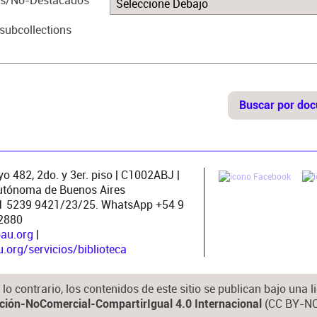
s/No-Destacados
subcollections
o 482, 2do. y 3er. piso | C1002ABJ |
utónoma de Buenos Aires
11 5239 9421/23/25. WhatsApp +54 9
2880
pau.org
|
org/servicios/biblioteca
lo contrario, los contenidos de este sitio se publican bajo una
(CC BY-NC
ución-NoComercial-CompartirIgual 4.0 Internacional