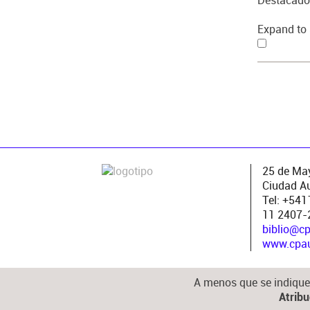
Destacado
Expand to 
25 de May
Ciudad A
Tel: +54
11 2407-
biblio@c
www.cpau.
A menos que se indique 
Atrib