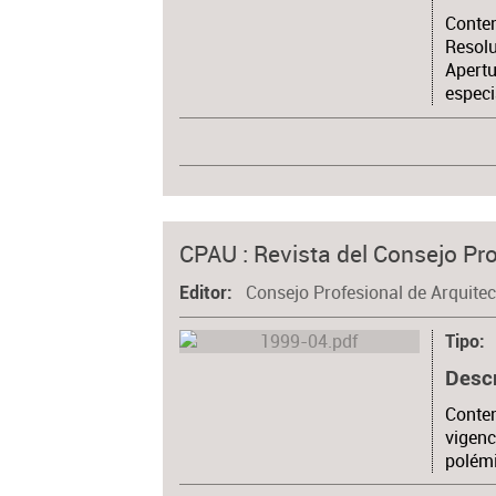
Conten
Resolu
Apertu
espec
CPAU : Revista del Consejo Pro
Consejo Profesional de Arquite
Editor
Tipo
Desc
Conten
vigenc
polémi