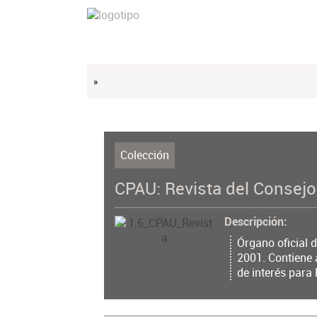
»
Colección
CPAU: Revista del Consejo
Descripción
Órgano oficial 
2001. Contiene 
de interés para 