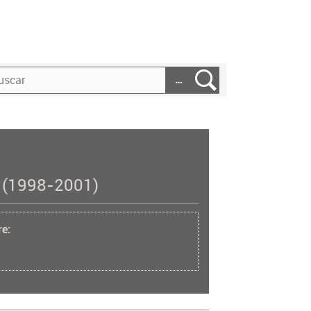
…
o (1998-2001)
re: