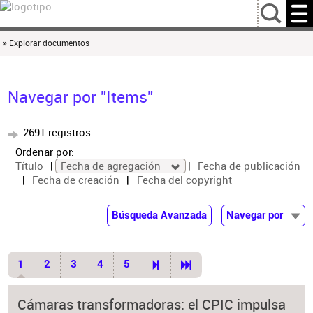
…
» Explorar documentos
Navegar por "Items"
2691 registros
Ordenar por:
Título
Fecha de agregación
Fecha de publicación
Fecha de creación
Fecha del copyright
Búsqueda Avanzada
Navegar por
Documentos
Autor
1
2
3
4
5
Colaborador
Materia
Cámaras transformadoras: el CPIC impulsa