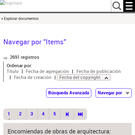
…
» Explorar documentos
Navegar por "Items"
2691 registros
Ordenar por:
Título
Fecha de agregación
Fecha de publicación
Fecha de creación
Fecha del copyright
Búsqueda Avanzada
Navegar por
Documentos
Autor
1
2
3
4
5
Colaborador
Materia
Encomiendas de obras de arquitectura: