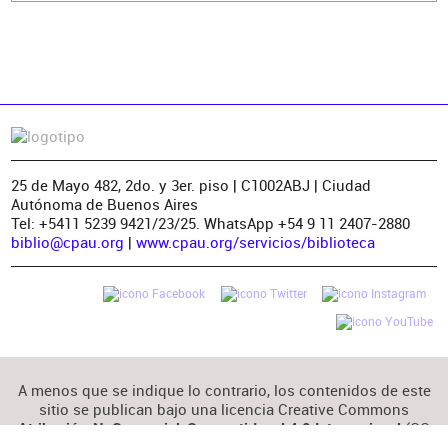
25 de Mayo 482, 2do. y 3er. piso | C1002ABJ | Ciudad
Autónoma de Buenos Aires
Tel: +5411 5239 9421/23/25. WhatsApp +54 9 11 2407-2880
biblio@cpau.org
|
www.cpau.org/servicios/biblioteca
A menos que se indique lo contrario, los contenidos de este
sitio se publican bajo una licencia Creative Commons
(CC
Atribución-NoComercial-CompartirIgual 4.0 Internacional
BY-NC-SA 4.0)