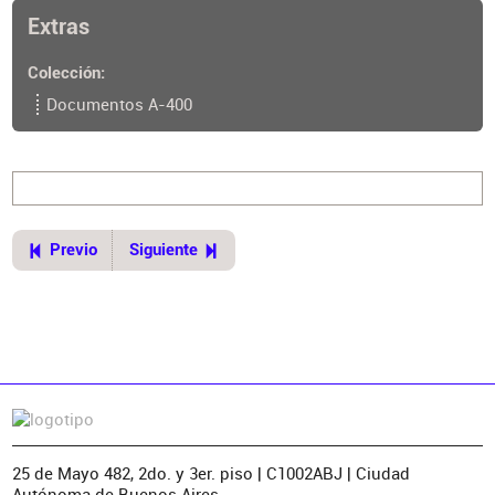
8a. ed.
Extras
Lugar de publicación
Buenos Aires
Colección
Documentos A-400
Previo
Siguiente
25 de Mayo 482, 2do. y 3er. piso | C1002ABJ | Ciudad
Autónoma de Buenos Aires