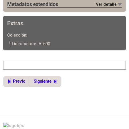
Metadatos extendidos
Ver detalle
Edición
2a. ed.
Extras
Lugar de publicación
Buenos Aires
Colección
Ubicación del original
Documentos A-600
https://cpau.opac.com.ar/pergamo/documento.php?
ui=1&recno=30267&id=CPAU.1.30267
Previo
Siguiente