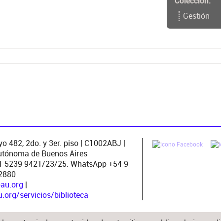
Colección
Gestión
o 482, 2do. y 3er. piso | C1002ABJ |
utónoma de Buenos Aires
11 5239 9421/23/25. WhatsApp +54 9
2880
pau.org
|
org/servicios/biblioteca