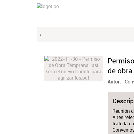
»
Permiso 
de obra
Cons
Autor
Descrip
Reunión d
Aires refe
trató la c
Convenios