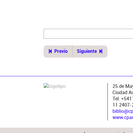
https://www.cpau.org/nota/35796
Previo
Siguiente
25 de May
Ciudad A
Tel: +54
11 2407-
biblio@c
www.cpau.