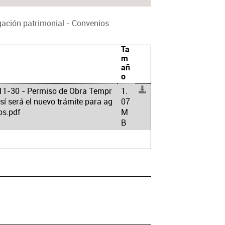
gación patrimonial
-
Convenios
Ta
m
añ
o
11-30 - Permiso de Obra Tempr
1.
sí será el nuevo trámite para ag
07
los.pdf
M
B