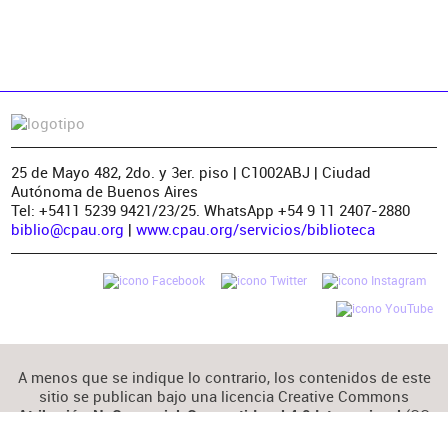
25 de Mayo 482, 2do. y 3er. piso | C1002ABJ | Ciudad
Autónoma de Buenos Aires
Tel: +5411 5239 9421/23/25. WhatsApp +54 9 11 2407-2880
biblio@cpau.org
|
www.cpau.org/servicios/biblioteca
A menos que se indique lo contrario, los contenidos de este
sitio se publican bajo una licencia Creative Commons
(CC
Atribución-NoComercial-CompartirIgual 4.0 Internacional
BY-NC-SA 4.0)