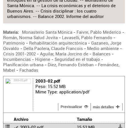
enfoques en la gestión de la ciudad. -- Monasterio de
Santa Mónica. -- La crisis económicas y el deterioro de
Buenos Aires. -- Crisis disciplinar : los cuatro
urbanismos. -- Balance 2002. Informe del auditor
Monasterio Santa Mónica
-
Faivre, Pablo Mederico
-
Materia
Román, Norma Salud Jovita
-
Lavaselli, Pablo Fernando
-
Patrimonio
-
Rehabilitación arquitectónica
-
Gazaneo, Jorge
Osvaldo
-
Della Paolera, Claude Francois
-
Medio ambiente
-
Crisis 2001-2002
-
Aguilar, María Jorcino de
-
Balances
-
Incumbencias
-
Higiene
-
Seguridad en el trabajo
-
Planificación urbana
-
Diez, Fernando Esteban
-
Fernández,
Mabel
-
Fachadas
2003-02.pdf
Peso: 15.52 MB
Mime Type: application/pdf
Previsualizar
más detalles
Archivo
Tamaño
2003-02.pdf
15.52 MB