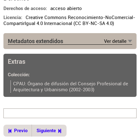
acceso abierto
Derechos de acceso
Creative Commons Reconocimiento-NoComercial-
Licencia
CompartirIgual 4.0 Internacional (CC BY-NC-SA 4.0)
Metadatos extendidos
Ver detalle
Lugar de publicación
Buenos Aires
Extras
Ubicación del original
https://cpau.opac.com.ar/pergamo/documento.php?
Colección
ui=2&recno=19974&id=CPAU.2.19974
CPAU: Órgano de difusión del Consejo Profesional de
Arquitectura y Urbanismo (2002-2003)
Previo
Siguiente