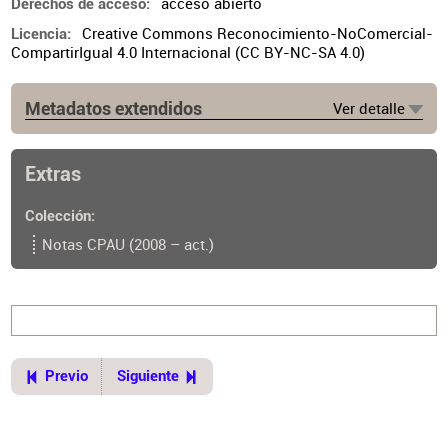
acceso abierto
Derechos de acceso
Creative Commons Reconocimiento-NoComercial-
Licencia
CompartirIgual 4.0 Internacional (CC BY-NC-SA 4.0)
Metadatos extendidos
Ver detalle
Lugar de publicación
Buenos Aires
Extras
Ubicación del original
https://cpau.opac.com.ar/pergamo/documento.php?
Colección
ui=2&recno=29011&id=CPAU.2.29011
Notas CPAU (2008 – act.)
Previo
Siguiente