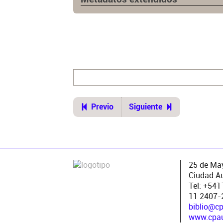
Previo
Siguiente
25 de May
Ciudad A
Tel: +54
11 2407-
biblio@c
www.cpau.