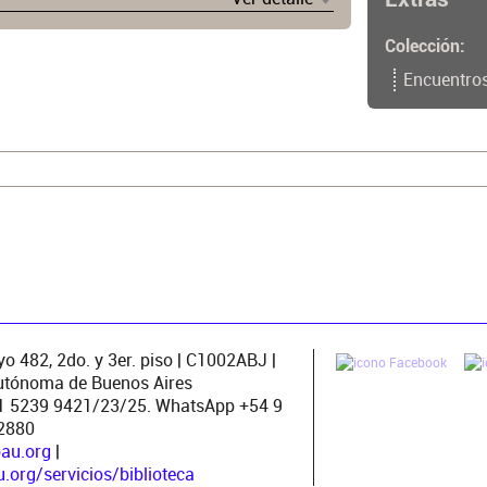
Colección
Encuentros
o 482, 2do. y 3er. piso | C1002ABJ |
utónoma de Buenos Aires
11 5239 9421/23/25. WhatsApp +54 9
2880
pau.org
|
org/servicios/biblioteca