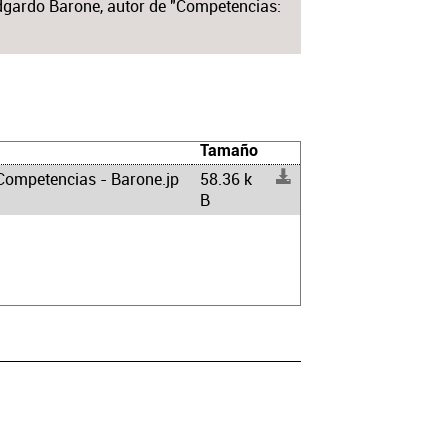
dgardo Barone, autor de "Competencias:
Tamaño
Competencias - Barone.jp
58.36 k
B