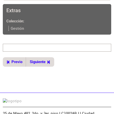
Extras
Colección
Gestión
Previo
Siguiente
25 de Mayo 482, 2do. y 3er. piso | C1002ABJ | Ciudad