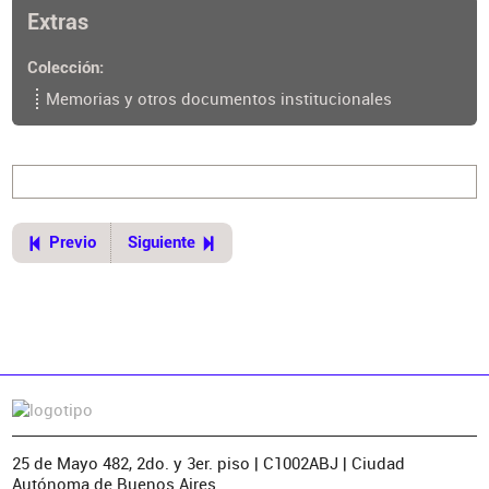
Extras
Ubicación del original
https://cpau.opac.com.ar/pergamo/documento.php?
Colección
ui=1&recno=12446&id=CPAU.1.124468
Memorias y otros documentos institucionales
Previo
Siguiente
25 de Mayo 482, 2do. y 3er. piso | C1002ABJ | Ciudad
Autónoma de Buenos Aires