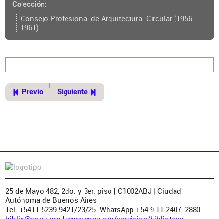
Colección
ui=2&recno=25461&id=CPAU.2.25461
Consejo Profesional de Arquitectura. Circular (1956-
1961)
Previo
Siguiente
25 de Mayo 482, 2do. y 3er. piso | C1002ABJ | Ciudad
Autónoma de Buenos Aires
Tel: +5411 5239 9421/23/25. WhatsApp +54 9 11 2407-2880
biblio@cpau.org
|
www.cpau.org/servicios/biblioteca