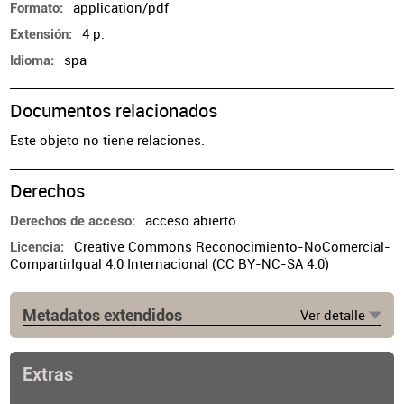
application/pdf
Formato
4 p.
Extensión
spa
Idioma
Documentos relacionados
Este objeto no tiene relaciones.
Derechos
acceso abierto
Derechos de acceso
Creative Commons Reconocimiento-NoComercial-
Licencia
CompartirIgual 4.0 Internacional (CC BY-NC-SA 4.0)
Metadatos extendidos
Ver detalle
Lugar de publicación
Buenos Aires
Extras
Ubicación del original
https://cpau.opac.com.ar/pergamo/documento.php?