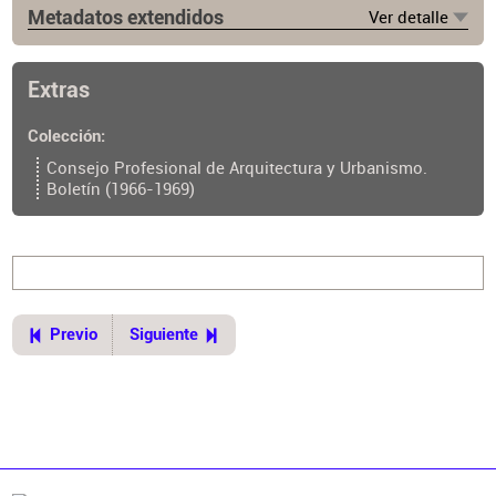
Metadatos extendidos
Ver detalle
Lugar de publicación
Buenos Aires
Extras
Ubicación del original
https://cpau.opac.com.ar/pergamo/documento.php?
Colección
ui=2&recno=19957&id=CPAU.2.19957
Consejo Profesional de Arquitectura y Urbanismo.
Boletín (1966-1969)
Previo
Siguiente