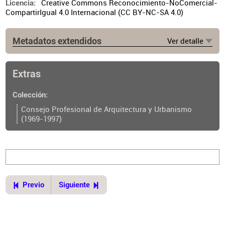
Creative Commons Reconocimiento-NoComercial-
Licencia
CompartirIgual 4.0 Internacional (CC BY-NC-SA 4.0)
Metadatos extendidos
Ver detalle
Lugar de publicación
Buenos Aires
Extras
Ubicación del original
https://cpau.opac.com.ar/pergamo/documento.php?
Colección
ui=2&recno=24403&id=CPAU.2.24403
Consejo Profesional de Arquitectura y Urbanismo
(1969-1997)
Previo
Siguiente