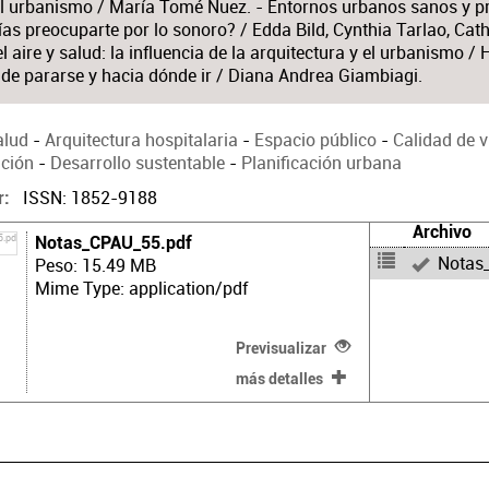
el urbanismo / María Tomé Nuez. - Entornos urbanos sanos y p
as preocuparte por lo sonoro? / Edda Bild, Cynthia Tarlao, Cat
l aire y salud: la influencia de la arquitectura y el urbanismo /
nde pararse y hacia dónde ir / Diana Andrea Giambiagi.
alud
-
Arquitectura hospitalaria
-
Espacio público
-
Calidad de v
ción
-
Desarrollo sustentable
-
Planificación urbana
ISSN: 1852-9188
r
Archivo
Notas_CPAU_55.pdf
Notas
Peso: 15.49 MB
Mime Type: application/pdf
Previsualizar
más detalles