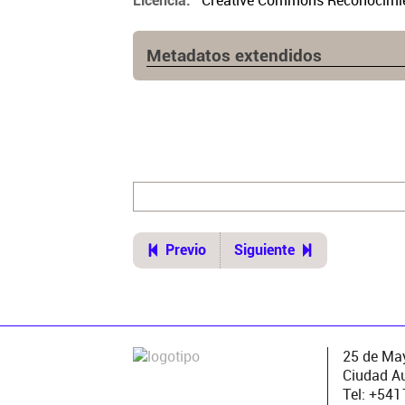
Creative Commons Reconocimien
Licencia
Metadatos extendidos
Lugar de publicación
Buenos Aires
Ubicación del original
https://revistanotas.org/revistas/5
Previo
Siguiente
25 de May
Ciudad A
Tel: +54