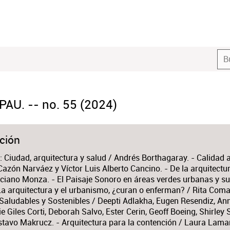
PAU. -- no. 55 (2024)
ción
 Ciudad, arquitectura y salud / Andrés Borthagaray. - Calidad a
azón Narváez y Víctor Luis Alberto Cancino. - De la arquitectura
ciano Monza. - El Paisaje Sonoro en áreas verdes urbanas y su 
La arquitectura y el urbanismo, ¿curan o enferman? / Rita Coma
Saludables y Sostenibles / Deepti Adlakha, Eugen Resendiz, An
lie Giles Corti, Deborah Salvo, Ester Cerin, Geoff Boeing, Shirley
stavo Makrucz. - Arquitectura para la contención / Laura Lamar