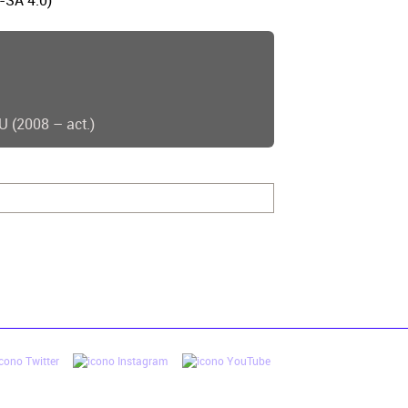
-SA 4.0)
 (2008 – act.)