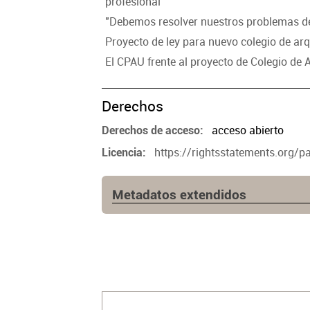
profesional
"Debemos resolver nuestros problemas d
Proyecto de ley para nuevo colegio de ar
El CPAU frente al proyecto de Colegio de 
Derechos
acceso abierto
Derechos de acceso
https://rightsstatements.org/
Licencia
Metadatos extendidos
Fuente
https://www.clarin.com/ciudades/
colegio-arquitectura-ciudad_0_JO