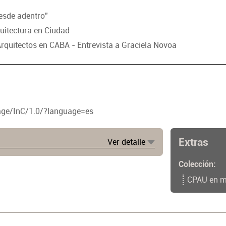
esde adentro"
quitectura en Ciudad
Arquitectos en CABA - Entrevista a Graciela Novoa
page/InC/1.0/?language=es
Extras
Ver detalle
polemica-proyecto-busca-crear-ley-nuevo-
Colección
Pv60djGG.html
CPAU en m