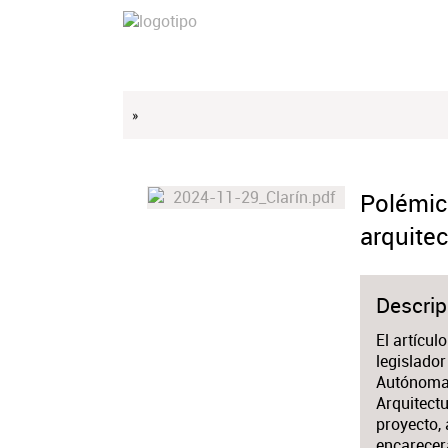
»
Polémic
arquitec
Descrip
El artícul
legislador
Autónoma 
Arquitect
proyecto, 
encarecerá