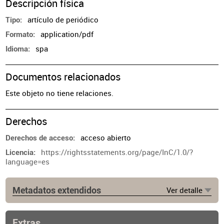
Descripción física
artículo de periódico
Tipo
application/pdf
Formato
spa
Idioma
Documentos relacionados
Este objeto no tiene relaciones.
Derechos
acceso abierto
Derechos de acceso
https://rightsstatements.org/page/InC/1.0/?
Licencia
language=es
Metadatos extendidos
Ver detalle
Fuente
https://www.infobae.com/economia/2021/05/01/el-
microcentro-vacio-y-desolado-cuales-son-los-
Extras