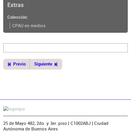
actividades-reservadas-
Extras
arquitectos_0_BJbKBgGJQ.html
Colección
CPAU en medios
Previo
Siguiente
25 de Mayo 482, 2do. y 3er. piso | C1002ABJ | Ciudad
Autónoma de Buenos Aires