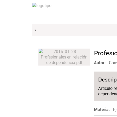
»
Profesi
Cons
Autor
Descrip
Artículo r
dependenc
Ej
Materia