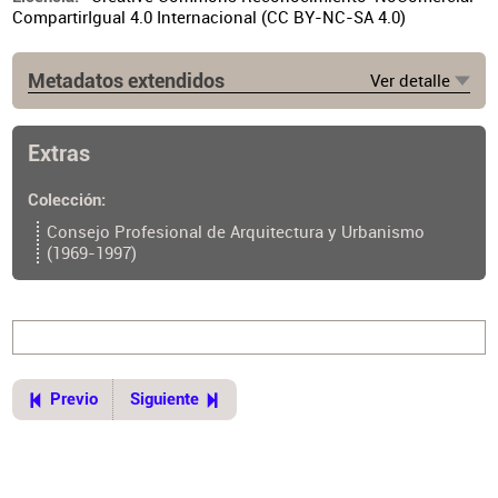
CompartirIgual 4.0 Internacional (CC BY-NC-SA 4.0)
Metadatos extendidos
Ver detalle
Lugar de publicación
Buenos Aires
Extras
Ubicación del original
https://cpau.opac.com.ar/pergamo/documento.php?
Colección
ui=2&recno=18707&id=CPAU.2.18707
Consejo Profesional de Arquitectura y Urbanismo
(1969-1997)
Previo
Siguiente