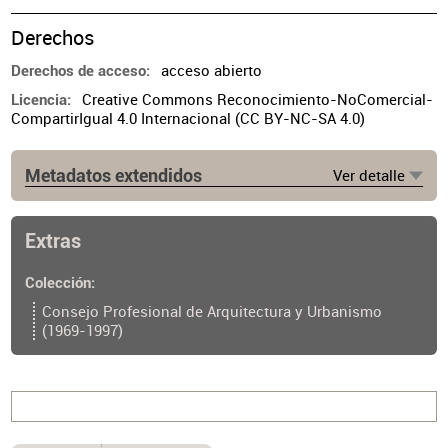
Derechos
acceso abierto
Derechos de acceso
Creative Commons Reconocimiento-NoComercial-
Licencia
CompartirIgual 4.0 Internacional (CC BY-NC-SA 4.0)
Metadatos extendidos
Ver detalle
Lugar de publicación
Buenos Aires
Extras
Ubicación del original
https://cpau.opac.com.ar/pergamo/documento.php?
Colección
ui=2&recno=19983&id=CPAU.2.19983
Consejo Profesional de Arquitectura y Urbanismo
(1969-1997)