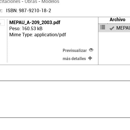
citaciones
-
Obras
-
Modelos
ISBN: 987-9210-18-2
r
Archivo
MEPAU_A-209_2003.pdf
MEPAU
Peso: 160.53 kB
Mime Type: application/pdf
Previsualizar
más detalles