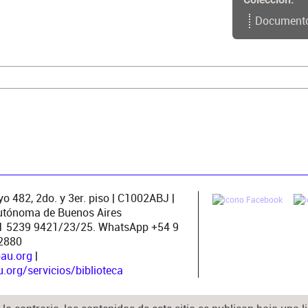
Colección
Document
ac.com.ar/pergamo/documento.php?
62
opac.com.ar/pergamo/documento.php?
26
o 482, 2do. y 3er. piso | C1002ABJ |
utónoma de Buenos Aires
11 5239 9421/23/25. WhatsApp +54 9
2880
pau.org
|
org/servicios/biblioteca