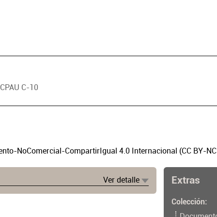
o CPAU C-10
to-NoComercial-CompartirIgual 4.0 Internacional (CC BY-NC
Extras
Ver detalle
Colección
Document