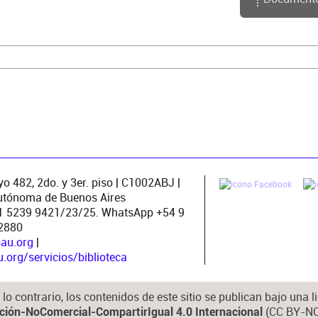
o/documento.php?
52
o 482, 2do. y 3er. piso | C1002ABJ |
utónoma de Buenos Aires
11 5239 9421/23/25. WhatsApp +54 9
2880
pau.org
|
org/servicios/biblioteca
lo contrario, los contenidos de este sitio se publican bajo una
(CC BY-NC
ución-NoComercial-CompartirIgual 4.0 Internacional