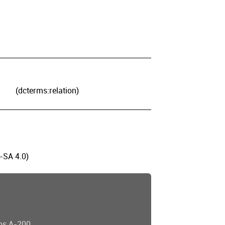
(dcterms:relation)
-SA 4.0)
os A-200