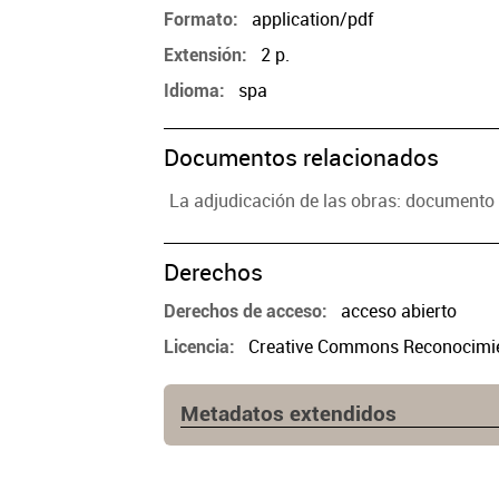
application/pdf
Formato
2 p.
Extensión
spa
Idioma
Documentos relacionados
La adjudicación de las obras: document
Derechos
acceso abierto
Derechos de acceso
Creative Commons Reconocimien
Licencia
Metadatos extendidos
Edición
1a. ed.