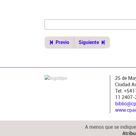
Lugar de publicación
Buenos Aires
Ubicación del original
https://cpau.opac.com.ar/pergam
ui=1&recno=30252&id=CPAU.1.302
Previo
Siguiente
25 de May
Ciudad A
Tel: +54
11 2407-
biblio@c
www.cpau.
A menos que se indique 
Atrib