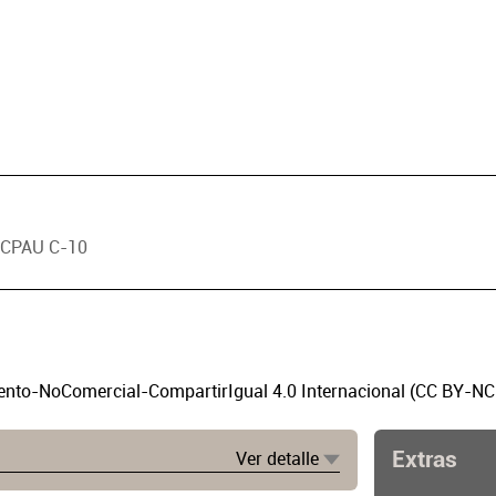
o CPAU C-10
to-NoComercial-CompartirIgual 4.0 Internacional (CC BY-NC
Extras
Ver detalle