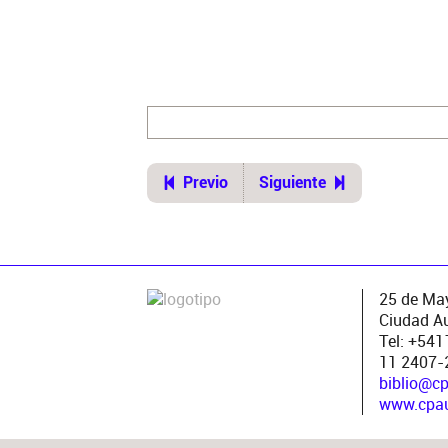
2a. ed.
Lugar de publicación
Buenos Aires
Ubicación del original
https://cpau.opac.com.ar/pergam
ui=1&recno=30267&id=CPAU.1.302
Previo
Siguiente
25 de May
Ciudad A
Tel: +54
11 2407-
biblio@c
www.cpau.