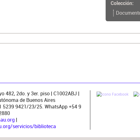
Colección
Document
o/documento.php?
67
o 482, 2do. y 3er. piso | C1002ABJ |
utónoma de Buenos Aires
11 5239 9421/23/25. WhatsApp +54 9
2880
pau.org
|
org/servicios/biblioteca