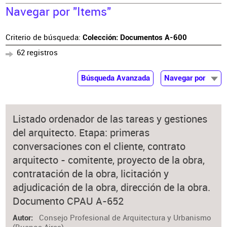
Navegar por "Items"
Criterio de búsqueda:
Colección: Documentos A-600
62 registros
Búsqueda Avanzada
Navegar por
Documentos
Autor
Listado ordenador de las tareas y gestiones
Colaborador
del arquitecto. Etapa: primeras
Materia
conversaciones con el cliente, contrato
arquitecto - comitente, proyecto de la obra,
contratación de la obra, licitación y
adjudicación de la obra, dirección de la obra.
Documento CPAU A-652
Consejo Profesional de Arquitectura y Urbanismo
Autor