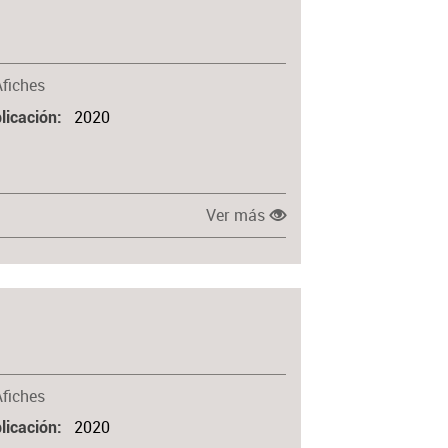
Afiches
2020
licación
Ver más
Afiches
2020
licación