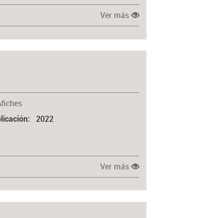
Ver más
Afiches
2022
licación
Ver más