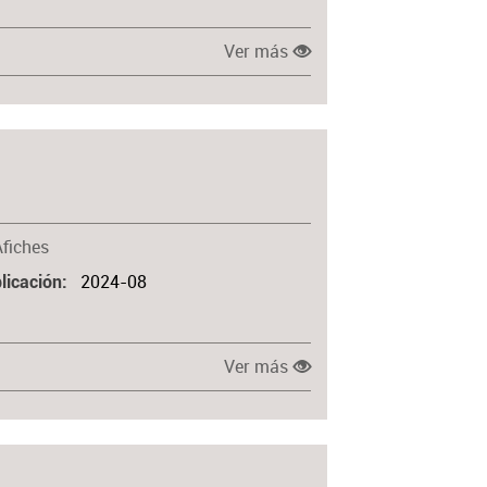
Ver más
Afiches
2024-08
licación
Ver más