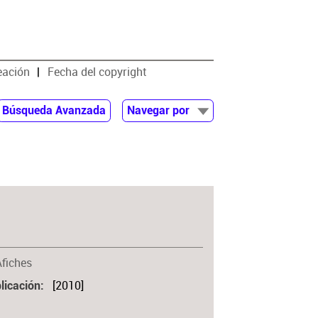
eación
Fecha del copyright
Búsqueda Avanzada
Navegar por
Documentos
Autor
Colaborador
Materia
Afiches
[2010]
licación