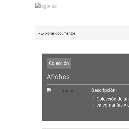
» Explorar documentos
Colección
Afiches
Descripción
Colección de afi
calcomanías y ot