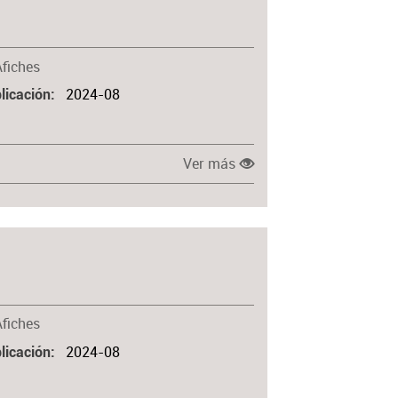
Afiches
2024-08
licación
Ver más
Afiches
2024-08
licación