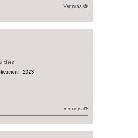
Ver más
Afiches
2023
licación
Ver más