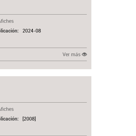
Afiches
2024-08
licación
Ver más
Afiches
[2008]
licación