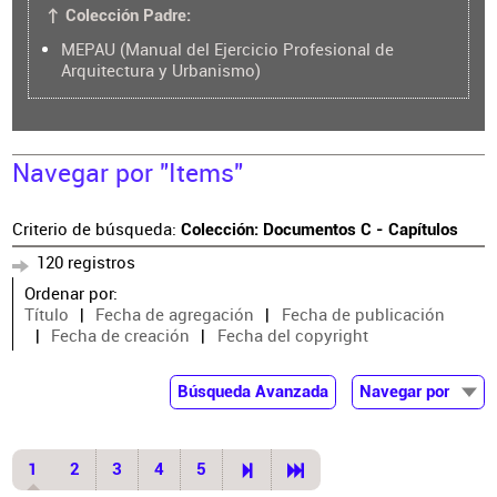
↑ Colección Padre:
MEPAU (Manual del Ejercicio Profesional de
Arquitectura y Urbanismo)
Navegar por "Items"
Criterio de búsqueda:
Colección: Documentos C - Capítulos
120 registros
Ordenar por:
Título
Fecha de agregación
Fecha de publicación
Fecha de creación
Fecha del copyright
Búsqueda Avanzada
Navegar por
Documentos
Autor
1
2
3
4
5
Colaborador