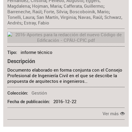
Fernández, Cristina
;
Penedo, Augusto
;
Eggers,
Magdalena
;
Hojman, Maria
;
Cafferata, Guillermo
;
Barreneche, Raúl
;
Forte, Silvia
;
Boscoboinik, Mario
;
Tonelli, Laura
;
San Martín, Virginia
;
Navas, Raúl
;
Schwarz,
Andrés
;
Estray, Fabio
informe técnico
Tipo
Descripción
Documento elaborado en forma conjunta con el Consejo
Profesional de Ingeniería Civil en el que se describe la
propuesta de arquitectos e ingenieros…
Gestión
Colección
2016-12-22
Fecha de publicación
Ver más