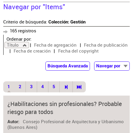
Navegar por "Items"
Criterio de búsqueda:
Colección: Gestión
165 registros
Ordenar por:
Título
Fecha de agregación
Fecha de publicación
Fecha de creación
Fecha del copyright
Búsqueda Avanzada
Navegar por
Documentos
Autor
1
2
3
4
5
Colaborador
Materia
¿Habilitaciones sin profesionales? Probable
riesgo para todos
Consejo Profesional de Arquitectura y Urbanismo
Autor
(Buenos Aires)