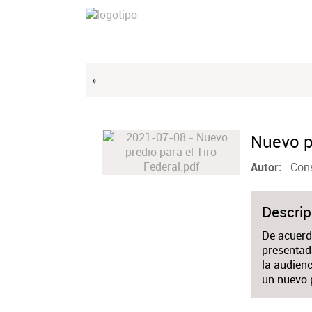
»
Nuevo pr
Cons
Autor
Descrip
De acuerdo
presentad
la audienc
un nuevo p