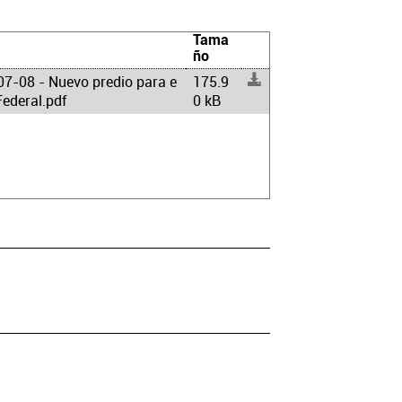
Tama
ño
7-08 - Nuevo predio para e
175.9
Federal.pdf
0 kB