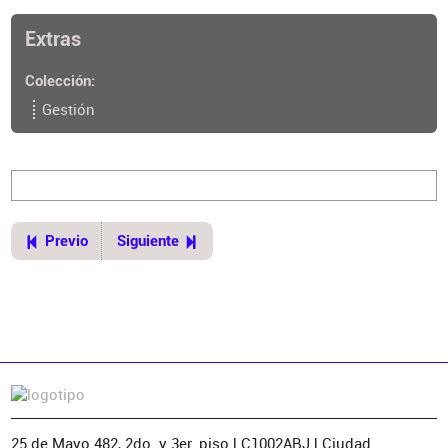
https://www.cpau.org/nota/34554
Extras
Colección
Gestión
Previo
Siguiente
25 de Mayo 482, 2do. y 3er. piso | C1002ABJ | Ciudad