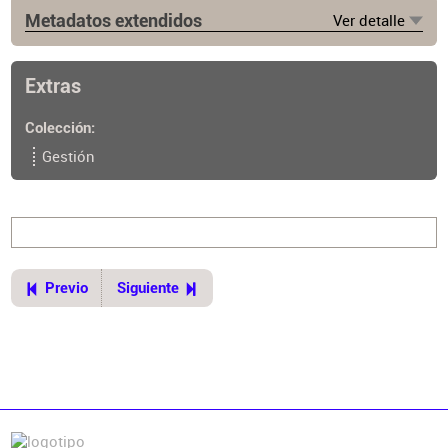
Metadatos extendidos
Ver detalle
Fuente
https://www.cpau.org/nota/35347
Extras
Colección
Gestión
Previo
Siguiente