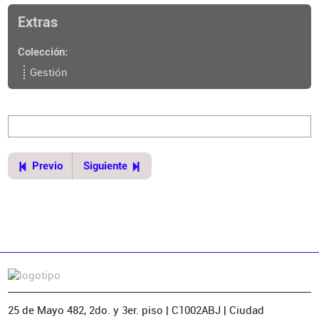
https://www.cpau.org/nota/35296
Extras
Colección
Gestión
Previo
Siguiente
25 de Mayo 482, 2do. y 3er. piso | C1002ABJ | Ciudad