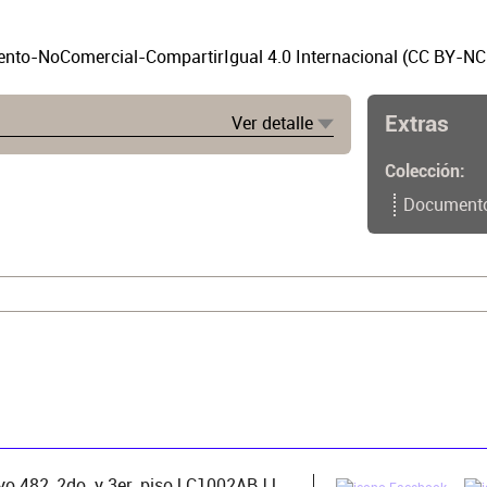
to-NoComercial-CompartirIgual 4.0 Internacional (CC BY-NC
Extras
Ver detalle
Colección
Document
o/documento.php?
17
o 482, 2do. y 3er. piso | C1002ABJ |