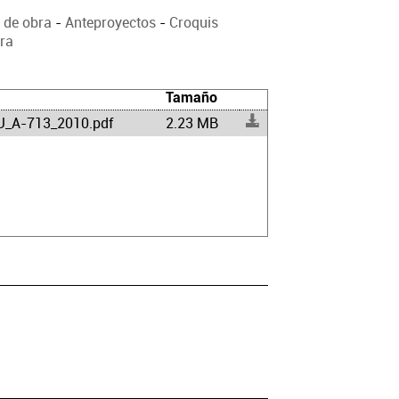
 de obra
-
Anteproyectos
-
Croquis
bra
Tamaño
_A-713_2010.pdf
2.23 MB