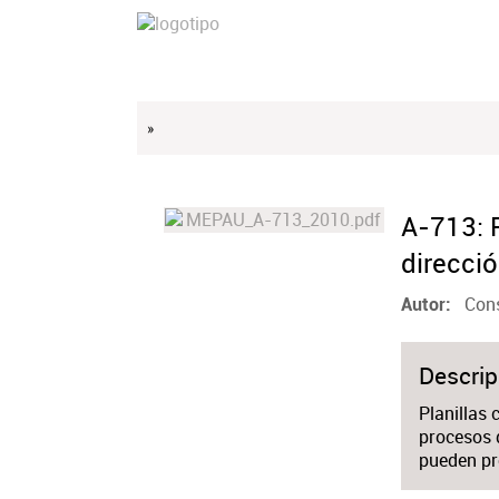
»
A-713: P
direcci
Cons
Autor
Descrip
Planillas 
procesos q
pueden pr