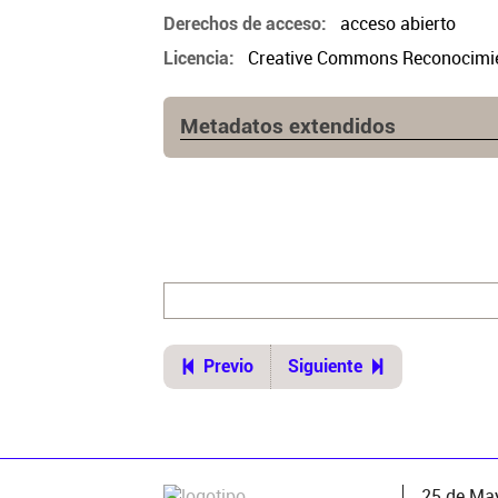
acceso abierto
Derechos de acceso
Creative Commons Reconocimien
Licencia
Metadatos extendidos
Edición
1a. ed.
Lugar de publicación
Buenos Aires
Ubicación del original
https://cpau.opac.com.ar/pergam
ui=1&recno=15417&id=CPAU.1.154
Previo
Siguiente
25 de May