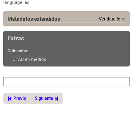
language=es
Metadatos extendidos
Ver detalle
Fuente
ARQ no. 1133 (7 may. 2024) p. 10.
Extras
Colección
CPAU en medios
Previo
Siguiente