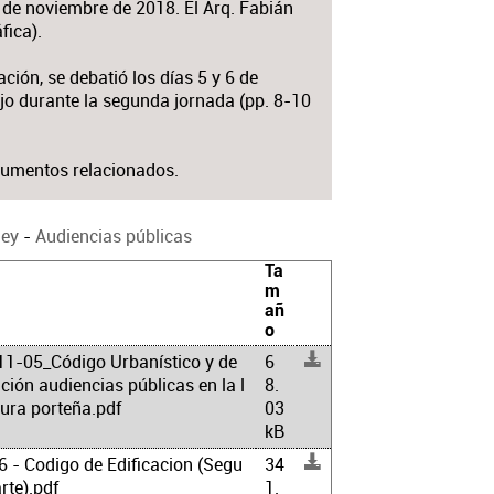
7 de noviembre de 2018. El Arq. Fabián
fica).
ión, se debatió los días 5 y 6 de
ujo durante la segunda jornada (pp. 8-10
cumentos relacionados.
ley
-
Audiencias públicas
Ta
m
añ
o
1-05_Código Urbanístico y de
6
ación audiencias públicas en la l
8.
tura porteña.pdf
03
kB
 - Codigo de Edificacion (Segu
34
rte).pdf
1.