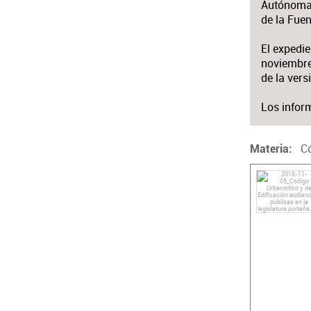
Autónoma d
de la Fuen
El expedie
noviembre 
de la vers
Los infor
Có
Materia