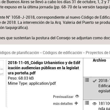
e Buenos Aires se llevó a cabo los días 31 de octubre, 1, 2 y 
te expuso en la última jornada (pp. 68-70 de la versión taquigrá
nte N° 1058-J-2018, correspondiente al nuevo Código de Edificac
de 2018. La intervención de la Arq. Valeria del Puerto se prod
ión taquigráfica).
mes que sustentan la postura del Consejo se adjuntan como do
digos de planificación
-
Códigos de edificación
-
Proyectos de 
Archivo
2018-11-05_Código Urbanístico y de Edif
icación audiencias públicas en la legislat
ura porteña.pdf
Peso: 68.03 kB
2018-1
Mime Type: application/pdf
Edific
egisla
Previsualizar
181106
más detalles
nda pa