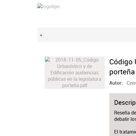
»
Código U
porteña
Cons
Autor
Descrip
Reseña de 
debatir lo
El tratami