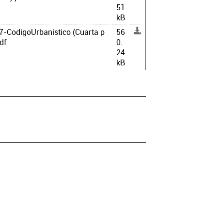
51
kB
-CodigoUrbanistico (Cuarta p
56
df
0.
24
kB