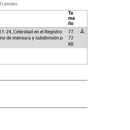
Trámites
Ta
ma
ño
1-24_Celeridad en el Registro
77.
ano de mensura y subdivisión.p
72
kB