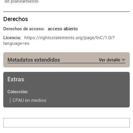
de planeamiento
Derechos
acceso abierto
Derechos de acceso
https://rightsstatements.org/page/InC/1.0/?
Licencia
language=es
Metadatos extendidos
Ver detalle
Fuente
ARQ no. 1147 (13 ago. 2024). p. 12-13
Extras
Colección
CPAU en medios