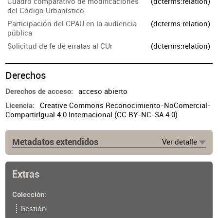
Cuadro comparativo de modificaciones
(dcterms:relation)
del Código Urbanístico
Participación del CPAU en la audiencia
(dcterms:relation)
pública
Solicitud de fe de erratas al CUr
(dcterms:relation)
Derechos
acceso abierto
Derechos de acceso
Creative Commons Reconocimiento-NoComercial-
Licencia
CompartirIgual 4.0 Internacional (CC BY-NC-SA 4.0)
Metadatos extendidos
Ver detalle
Fuente
https://www.cpau.org/nota/37742
Extras
Colección
Gestión