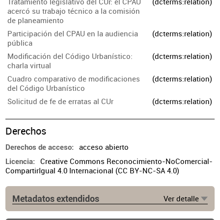
Tratamiento legislativo del CUr: el CPAU
(dcterms:relation)
acercó su trabajo técnico a la comisión
de planeamiento
Participación del CPAU en la audiencia
(dcterms:relation)
pública
Modificación del Código Urbanístico:
(dcterms:relation)
charla virtual
Cuadro comparativo de modificaciones
(dcterms:relation)
del Código Urbanístico
Solicitud de fe de erratas al CUr
(dcterms:relation)
Derechos
acceso abierto
Derechos de acceso
Creative Commons Reconocimiento-NoComercial-
Licencia
CompartirIgual 4.0 Internacional (CC BY-NC-SA 4.0)
Metadatos extendidos
Ver detalle
Fuente
https://www.cpau.org/nota/38086