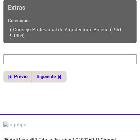
Buenos Aires
Extras
Ubicación del original
https://cpau.opac.com.ar/pergamo/documento.php?
Colección
ui=2&recno=24404&id=CPAU.2.24404
Consejo Profesional de Arquitectura. Boletín (1961-
1964)
Previo
Siguiente
25 de Mayo 482, 2do. y 3er. piso | C1002ABJ | Ciudad