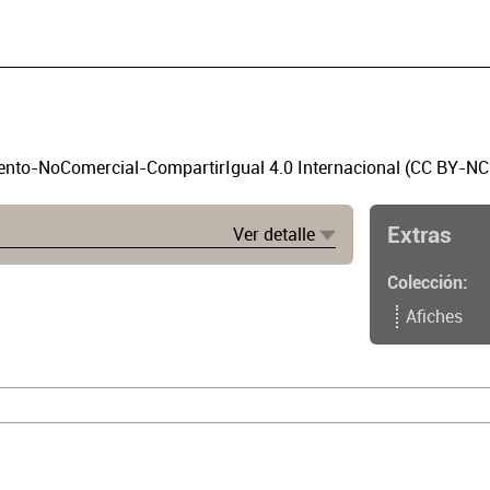
to-NoComercial-CompartirIgual 4.0 Internacional (CC BY-NC
Extras
Ver detalle
etos. Caja 32. Sobre 1, Inv. AF015.
Colección
Afiches