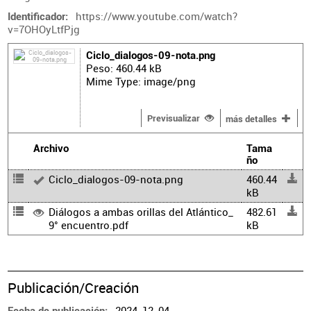
https://www.youtube.com/watch?
Identificador
v=7OHOyLtfPjg
Ciclo_dialogos-09-nota.png
Peso: 460.44 kB
Mime Type: image/png
Previsualizar
más detalles
Archivo
Tama
ño
Ciclo_dialogos-09-nota.png
460.44
kB
Diálogos a ambas orillas del Atlántico_
482.61
9° encuentro.pdf
kB
Publicación/Creación
2024-12-04