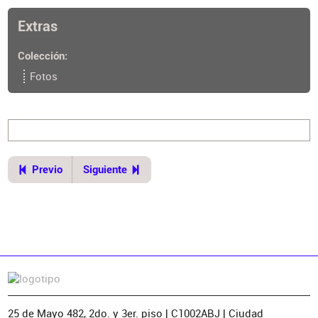
Consejo Profesional de Arquitectura y Urbanismo
(Buenos Aires)
Extras
Colección
Ubicación del original
Biblioteca. Digitalizaciones. Fotografías. Digitales y
Fotos
otros. 24. Invs. DIG1834 a DIG1869.
Previo
Siguiente
25 de Mayo 482, 2do. y 3er. piso | C1002ABJ | Ciudad