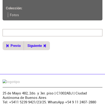
Ubicación del original
Colección
Biblioteca. Digitalizaciones. Fotografías. Digitales y
otros. Juárez. 2012. 11. Invs. AJ003502 a AJ003582.
Fotos
Flickr del CPAU
https://www.flickr.com/photos/cpauorg/albums/721
57631677760061/with/8048168708
Previo
Siguiente
25 de Mayo 482, 2do. y 3er. piso | C1002ABJ | Ciudad
Autónoma de Buenos Aires
Tel: +5411 5239 9421/23/25. WhatsApp +54 9 11 2407-2880