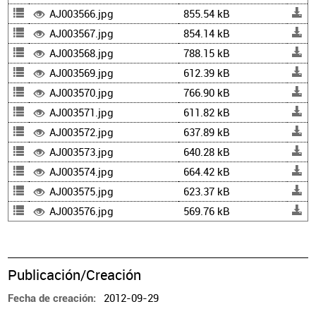
AJ003566.jpg
855.54 kB
AJ003567.jpg
854.14 kB
AJ003568.jpg
788.15 kB
AJ003569.jpg
612.39 kB
AJ003570.jpg
766.90 kB
AJ003571.jpg
611.82 kB
AJ003572.jpg
637.89 kB
AJ003573.jpg
640.28 kB
AJ003574.jpg
664.42 kB
AJ003575.jpg
623.37 kB
AJ003576.jpg
569.76 kB
Publicación/Creación
2012-09-29
Fecha de creación