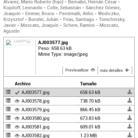
Alvarez, Mario Roberto (hijo)
-
Bernabó, Hernán César
-
Kopiloff, Leonardo
-
Colle, Sebastián
-
Sánchez Gómez,
Joaquín
-
Emmer, Bruno
-
Pentimalli, Atilio
-
Wodiczko,
Krzysztof
-
Bonder, Julián
-
Frias, Santiago
-
Tomchinsky,
Javier
-
Moscato, Joaquín
-
Schere, Ramiro
-
Moscato,
Agustín
AJ003577.jpg
Peso: 658.63 kB
Mime Type: image/jpeg
Previsualizar
más detalles
Archivo
Tamaño
AJ003577.jpg
658.63 kB
AJ003578.jpg
738.70 kB
AJ003579.jpg
866.45 kB
AJ003580.jpg
673.83 kB
AJ003581.jpg
609.01 kB
AJ003582.jpg
1.23 MB