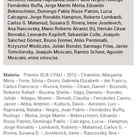
Fernández Buffa, Jorge Martín Motta, Eduardo
Bekinschtein, Domingo Pablo Risso Patrón, Lucia
Calcagno, Jorge Ronaldo Hampton, Roberto Lombardi,
Carlos G. Malamud, Susana D. Rivera, Irene Joselevich,
Ana Rascovsky, Mario Roberto Alvarez (h), Hernán César
Bernabó, Leonardo Kopiloff, Sebastián Colle, Joaquín
Sánchez Gómez, Bruno Emmer, Atilio Pentimalli,
Krzysztof Wodiczko, Julián Bonder, Santiago Frías, Javier
Tomchinsky, Joaquín Moscato, Ramiro Schere, Agustín
Moscato, entre otros/as.
Premio SCA-CPAU
-
2012
-
Charrière, Margarita
Materia
Mirta
-
Forte, Silvia
-
Orsini, Gabriela Elizabeth
-
del Franco,
Carlos Francisco
-
Rivoira, Emilio
-
Chain, Daniel
-
Busnelli,
Roberto Rafael
-
Buzeta, Sheila
-
Vago, Daniela
-
Bonder,
Julián
-
Adagio, Noemí
-
Shmidt, Claudia
-
Fernández Castro,
Javier
-
Abba, Artemio
-
Kullock, Davis
-
Ainstein, Luis
-
Rapisarda, Natalia
-
Negro, Juan Pablo
-
Fernández Buffa,
Rodrigo
-
Motta, Jorge Martín
-
Bekinschtein, Eduardo
-
Risso Patrón, Domingo Pablo
-
Calcagno, Lucia
-
Hampton,
Jorge Ronaldo
-
Lombardi, Roberto
-
Malamud, Carlos G.
-
Rivera, Susana D.
-
Joselevich, Irene
-
Rascovsky, Ana
-