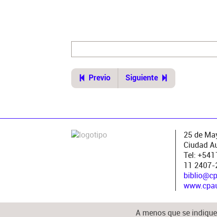
Previo
Siguiente
25 de May
Ciudad A
Tel: +54
11 2407-
biblio@c
www.cpau.
A menos que se indique 