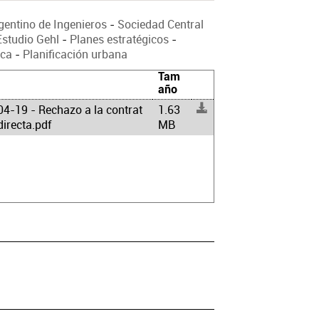
gentino de Ingenieros
-
Sociedad Central
Estudio Gehl
-
Planes estratégicos
-
ica
-
Planificación urbana
Tam
año
4-19 - Rechazo a la contrat
1.63
directa.pdf
MB